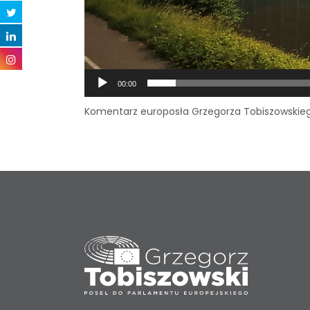
00:00
Komentarz europosła Grzegorza Tobiszowskiego