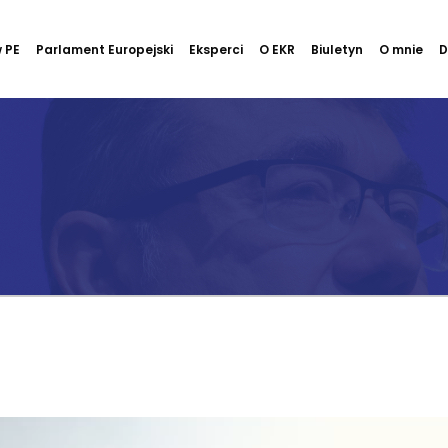
 PE
Parlament Europejski
Eksperci
O EKR
Biuletyn
O mnie
D