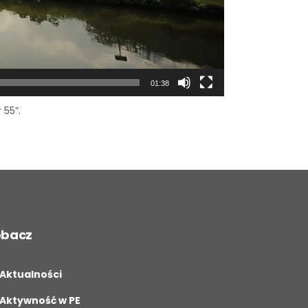
01:38
 55”.
obacz
Aktualności
Aktywność w PE