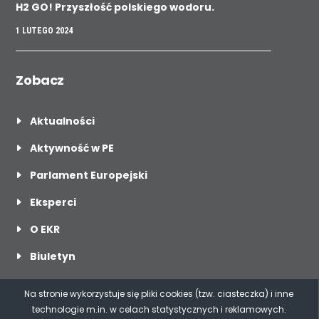
H2 GO! Przyszłość polskiego wodoru.
1 LUTEGO 2024
Zobacz
Aktualności
Aktywność w PE
Parlament Europejski
Eksperci
O EKR
Biuletyn
O mnie
Na stronie wykorzystuje się pliki cookies (tzw. ciasteczka) i inne
technologie m.in. w celach statystycznych i reklamowych.
Dla mediów