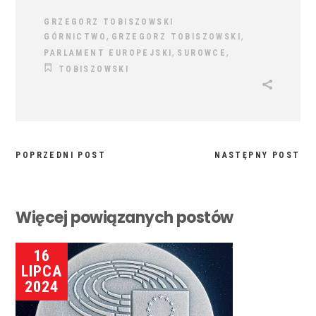
GRZEGORZ TOBISZOWSKI
,
,
GÓRNICTWO
GRZEGORZ TOBISZOWSKI
,
,
PARLAMENT EUROPEJSKI
SUROWCE
TOBISZOWSKI
POPRZEDNI POST
NASTĘPNY POST
Więcej powiązanych postów
16
LIPCA
2024