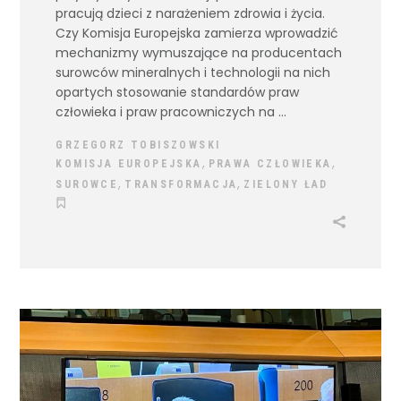
pracują dzieci z narażeniem zdrowia i życia.
Czy Komisja Europejska zamierza wprowadzić
mechanizmy wymuszające na producentach
surowców mineralnych i technologii na nich
opartych stosowanie standardów praw
człowieka i praw pracowniczych na
GRZEGORZ TOBISZOWSKI
,
,
KOMISJA EUROPEJSKA
PRAWA CZŁOWIEKA
,
,
SUROWCE
TRANSFORMACJA
ZIELONY ŁAD