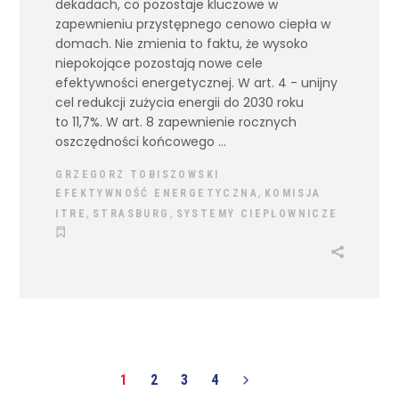
dekadach, co pozostaje kluczowe w
zapewnieniu przystępnego cenowo ciepła w
domach. Nie zmienia to faktu, że wysoko
niepokojące pozostają nowe cele
efektywności energetycznej. W art. 4 - unijny
cel redukcji zużycia energii do 2030 roku
to 11,7%. W art. 8 zapewnienie rocznych
oszczędności końcowego
GRZEGORZ TOBISZOWSKI
,
EFEKTYWNOŚĆ ENERGETYCZNA
KOMISJA
,
,
ITRE
STRASBURG
SYSTEMY CIEPŁOWNICZE
1
2
3
4