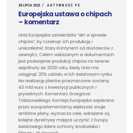
28 LIPCA 2023
AKTYWNOŚĆ PE
Europejska ustawa o chipach
– komentarz
Unia Europejska zatwierdziła “akt w sprawie
chipów”, by rozwinąć ich produkcję i
uniezależnić Stary Kontynent od dostawców z
zewnątrz. Celem wskazanym w dokumentach
jest podwojenie produkcji chipów na terenie
wspólnoty do 2030 roku, kiedy Unia ma
osiągnąć 20% udziału w ich światowym rynku.
Na realizację planów przeznaczone zostaną
43 mld euro z inwestycji publicznych i
prywatnych. Komentarz Grzegorza
Tobiszowskiego: Komisja Europejska wspierana
przez europarlamentarną większość snuje
ambitne plany, wyznacza cele, wdrażane są
kolejne dyrektywy mające uczynić z Europy
światowego lidera ochrony środowiska i
klimatu. W słowach