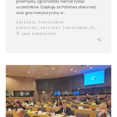
przemysłu, zgromadziły niemal tysiąc
uczestników. Dziękuję za Państwa obecność
oraz głos merytoryczny w
GRZEGORZ TOBISZOWSKI
,
,
,
EUROPOSEŁ
GRZEGORZ TOBISZOWSKI
PE
UNIA EUROPEJSKA