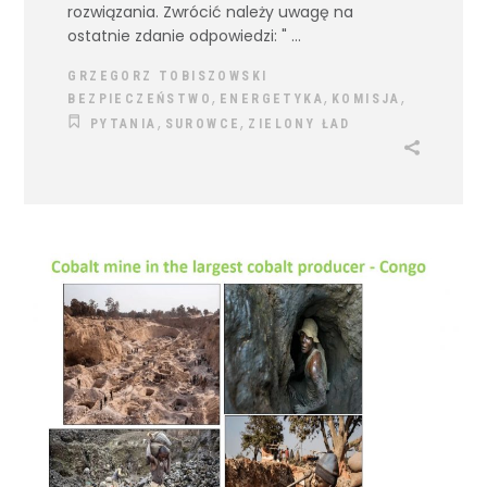
rozwiązania. Zwrócić należy uwagę na
ostatnie zdanie odpowiedzi: "
GRZEGORZ TOBISZOWSKI
,
,
,
BEZPIECZEŃSTWO
ENERGETYKA
KOMISJA
,
,
PYTANIA
SUROWCE
ZIELONY ŁAD