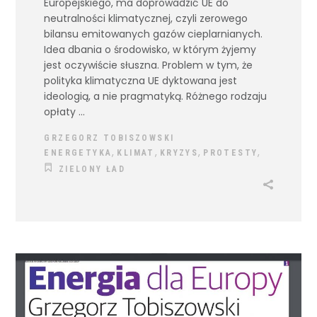
Europejskiego, ma doprowadzić UE do
neutralności klimatycznej, czyli zerowego
bilansu emitowanych gazów cieplarnianych.
Idea dbania o środowisko, w którym żyjemy
jest oczywiście słuszna. Problem w tym, że
polityka klimatyczna UE dyktowana jest
ideologią, a nie pragmatyką. Różnego rodzaju
opłaty
GRZEGORZ TOBISZOWSKI
,
,
,
,
ENERGETYKA
KLIMAT
KRYZYS
PROTESTY
ZIELONY ŁAD