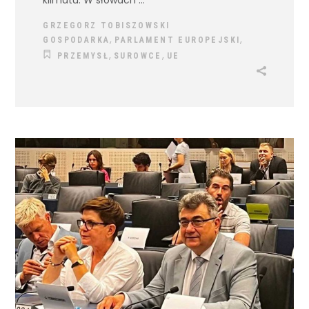
GRZEGORZ TOBISZOWSKI
,
,
GOSPODARKA
PARLAMENT EUROPEJSKI
,
,
PRZEMYSŁ
SUROWCE
UE