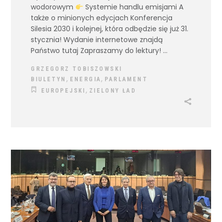
wodorowym
Systemie handlu emisjami A
także o minionych edycjach Konferencja
Silesia 2030 i kolejnej, która odbędzie się już 31.
stycznia! Wydanie internetowe znajdą
Państwo tutaj Zapraszamy do lektury!
GRZEGORZ TOBISZOWSKI
,
,
BIULETYN
ENERGIA
PARLAMENT
,
EUROPEJSKI
ZIELONY ŁAD