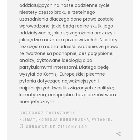
oddziałujących na nasze codzienne życie.
Niestety często brakuje rzetelnego
uzasadnienia dlaczego dane prawo zostało
wprowadzone, jakie będą realne skutki jego
oddziaływania, jakie są zagrożenia oraz czy i
jak będzie można im przeciwdziałać. Niestety
też często można odnieść wrażenie, że prawa
te tworzone są pochopnie, bez pogłębionej
analizy, dyktowane ideologią albo
partykularnymi interesami. Dlatego będę
wysyłał do Komisji Europejskiej pisemne
pytania dotyczące najważniejszych i
najpilniejszych kwestii związanych z polityką
klimatyczną, europejskim bezpieczeństwem
energetycznym i
GRZEGORZ TOBISZOWSKI
,
,
,
KLIMAT
KOMISJA EUROPEJSKA
PYTANIE
,
,
SUROWCE
UE
ZIELONY ŁAD