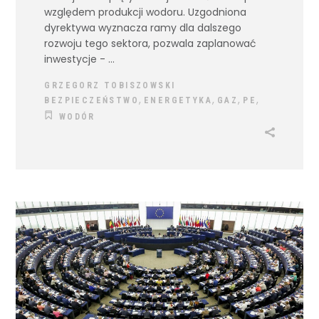
względem produkcji wodoru. Uzgodniona
dyrektywa wyznacza ramy dla dalszego
rozwoju tego sektora, pozwala zaplanować
inwestycje -
GRZEGORZ TOBISZOWSKI
,
,
,
,
BEZPIECZEŃSTWO
ENERGETYKA
GAZ
PE
WODÓR