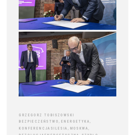
GRZEGORZ TOBISZOWSKI
,
,
BEZPIECZEŃSTWO
ENERGETYKA
,
,
KONFERENCJASILESIA
MOSKWA