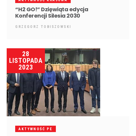
AKTYWNOŚĆ KRAJOWA
“H2 GO!” Dzięwiąta edycja
Konferencji Silesia 2030
GRZEGORZ TOBISZOWSKI
28
LISTOPADA
2023
AKTYWNOŚĆ PE