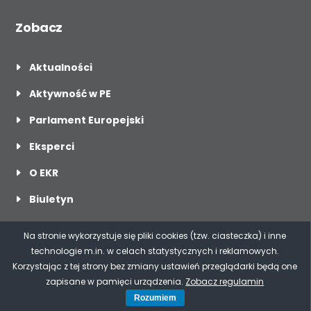
Zobacz
Aktualności
Aktywność w PE
Parlament Europejski
Eksperci
O EKR
Biuletyn
O mnie
Na stronie wykorzystuje się pliki cookies (tzw. ciasteczka) i inne
Dla mediów
technologie m.in. w celach statystycznych i reklamowych.
Korzystając z tej strony bez zmiany ustawień przeglądarki będą one
Kontakt
zapisane w pamięci urządzenia.
Zobacz regulamin
Rozumiem