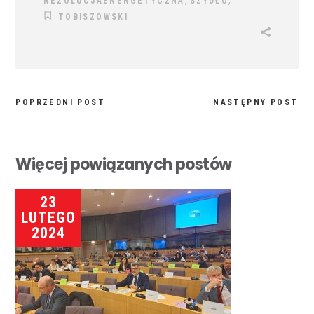
,
,
REZOLUCJAENERGETYCZNA
SZYDŁO
TOBISZOWSKI
POPRZEDNI POST
NASTĘPNY POST
Więcej powiązanych postów
23
LUTEGO
2024