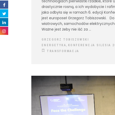
technologiach pierwiastki rzadkie, które
drastycznie rosną, a ich wydobycie i rafi
jaka odbyła się w ramach 6. edycji Konfer
jest europoseł Grzegorz Tobiszowski. Do
wiatrowych, samochodów elektrycznych 
Ważne jest żeby nie iść za
GRZEGORZ TOBISZOWSKI
,
ENERGETYKA
KONFERENCJA SILESIA 2
TRANSFORMACJA