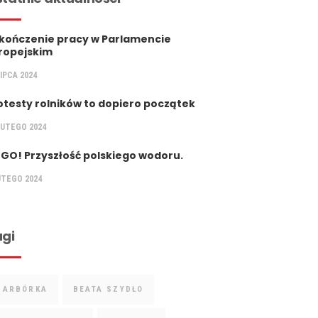
kończenie pracy w Parlamencie
ropejskim
LIPCA 2024
otesty rolników to dopiero początek
LUTEGO 2024
 GO! Przyszłość polskiego wodoru.
UTEGO 2024
gi
BARBÓRKA
BEATA SZYDŁO