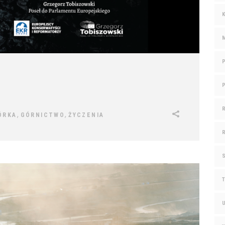
,
,
ÓRKA
GÓRNICTWO
ŻYCZENIA