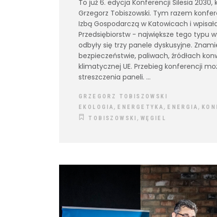
To już 6. edycja Konferencji Silesia 2030
Grzegorz Tobiszowski. Tym razem konfere
Izbą Gospodarczą w Katowicach i wpisała 
Przedsiębiorstw - największe tego typu 
odbyły się trzy panele dyskusyjne. Znami
bezpieczeństwie, paliwach, źródłach kon
klimatycznej UE. Przebieg konferencji m
streszczenia paneli.
GRZEGORZ TOBISZOWSKI
,
,
,
EKOLOGIA
ENERGETYKA
ENERGIA
KON
,
TOBISZOWSKI
WĘGIEL