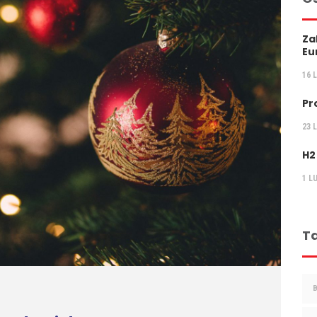
Za
Eu
16 
Pr
23 
H2
1 L
Ta