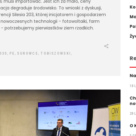
 UE musi importować. Jest ich za mało, ceny
Ko
nacja degraduje środowisko. To wnioski z dyskusji,
encji Silesia 203, której inicjatorem i gospodarzem
Ma
 nowoczesnych technologii - fotowoltaiki, farm
Po
- potrzebujemy pierwiastków ziem rzadkich.
Ży
,
,
,
,
030
PE
SUROWCE
TOBISZOWSKI
R
Na
18 
Ch
no
28 
O 
5 G