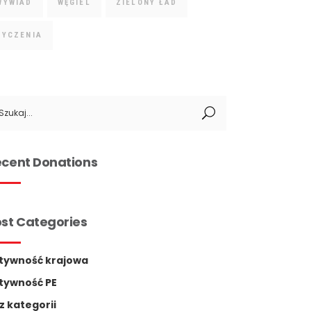
WYWIAD
WĘGIEL
ZIELONY ŁAD
ŻYCZENIA
arch
:
cent Donations
st Categories
tywność krajowa
tywność PE
z kategorii