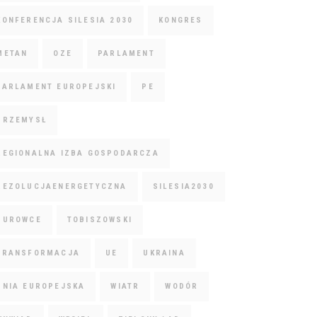
KONFERENCJA SILESIA 2030
KONGRES
METAN
OZE
PARLAMENT
PARLAMENT EUROPEJSKI
PE
PRZEMYSŁ
REGIONALNA IZBA GOSPODARCZA
REZOLUCJAENERGETYCZNA
SILESIA2030
SUROWCE
TOBISZOWSKI
TRANSFORMACJA
UE
UKRAINA
UNIA EUROPEJSKA
WIATR
WODÓR