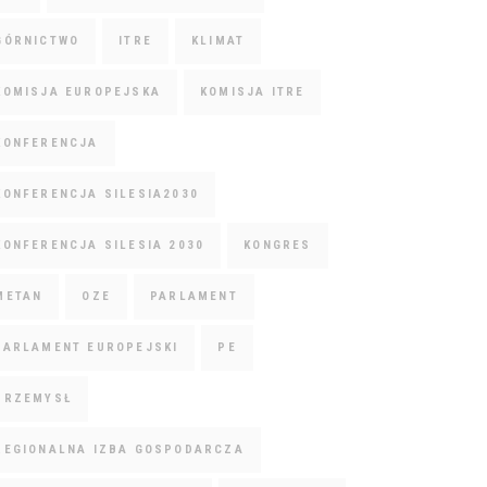
GÓRNICTWO
ITRE
KLIMAT
KOMISJA EUROPEJSKA
KOMISJA ITRE
KONFERENCJA
KONFERENCJA SILESIA2030
KONFERENCJA SILESIA 2030
KONGRES
METAN
OZE
PARLAMENT
PARLAMENT EUROPEJSKI
PE
PRZEMYSŁ
REGIONALNA IZBA GOSPODARCZA