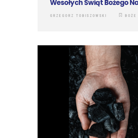
Wesołych Świąt Bożego Na
GRZEGORZ TOBISZOWSKI
BOŻE