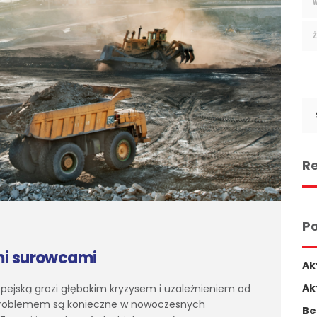
Se
for
Re
Po
mi surowcami
Ak
Ak
opejską grozi głębokim kryzysem i uzależnieniem od
m problemem są konieczne w nowoczesnych
Be