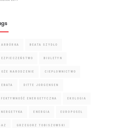
ags
BARBÓRKA
BEATA SZYDŁO
BEZPIECZEŃSTWO
BIULETYN
BOŻE NARODZENIE
CIEPŁOWNICTWO
DEBATA
DITTE JORGENSEN
EFEKTYWNOŚĆ ENERGETYCZNA
EKOLOGIA
ENERGETYKA
ENERGIA
EUROPOSEŁ
GAZ
GRZEGORZ TOBISZOWSKI