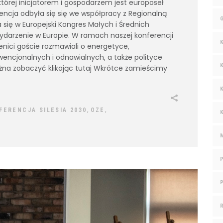
, której inicjatorem i gospodarzem jest europoseł
ncja odbyła się się we współpracy z Regionalną
się w Europejski Kongres Małych i Średnich
wydarzenie w Europie. W ramach naszej konferencji
enici goście rozmawiali o energetyce,
wencjonalnych i odnawialnych, a także polityce
ożna zobaczyć klikając tutaj Wkrótce zamieścimy
,
,
FERENCJA SILESIA 2030
OZE