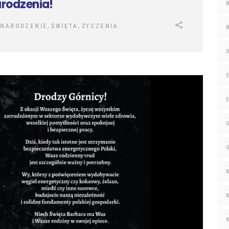
rodzenia!
,
,
 NARODZENIE
ŚWIĘTA
ŻYCZENIA