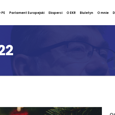
 PE
Parlament Europejski
Eksperci
O EKR
Biuletyn
O mnie
D
22
Os