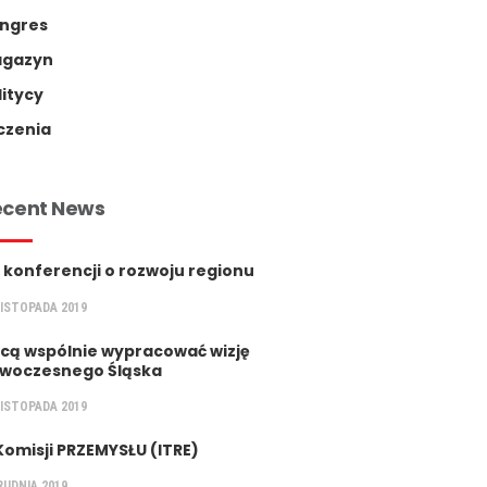
ngres
gazyn
litycy
czenia
ecent News
 konferencji o rozwoju regionu
LISTOPADA 2019
cą wspólnie wypracować wizję
woczesnego Śląska
LISTOPADA 2019
Komisji PRZEMYSŁU (ITRE)
RUDNIA 2019