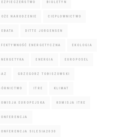
BEZPIECZEŃSTWO
BIULETYN
BOŻE NARODZENIE
CIEPŁOWNICTWO
DEBATA
DITTE JORGENSEN
EFEKTYWNOŚĆ ENERGETYCZNA
EKOLOGIA
ENERGETYKA
ENERGIA
EUROPOSEŁ
GAZ
GRZEGORZ TOBISZOWSKI
GÓRNICTWO
ITRE
KLIMAT
KOMISJA EUROPEJSKA
KOMISJA ITRE
KONFERENCJA
KONFERENCJA SILESIA2030