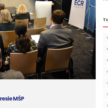
T
gresie MŚP