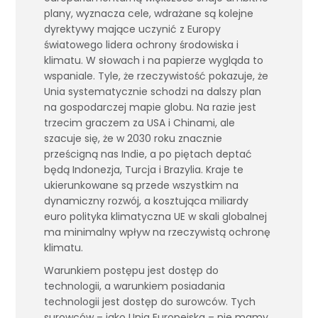
plany, wyznacza cele, wdrażane są kolejne
dyrektywy mające uczynić z Europy
światowego lidera ochrony środowiska i
klimatu. W słowach i na papierze wygląda to
wspaniale. Tyle, że rzeczywistość pokazuje, że
Unia systematycznie schodzi na dalszy plan
na gospodarczej mapie globu. Na razie jest
trzecim graczem za USA i Chinami, ale
szacuje się, że w 2030 roku znacznie
prześcigną nas Indie, a po piętach deptać
będą Indonezja, Turcja i Brazylia. Kraje te
ukierunkowane są przede wszystkim na
dynamiczny rozwój, a kosztująca miliardy
euro polityka klimatyczna UE w skali globalnej
ma minimalny wpływ na rzeczywistą ochronę
klimatu.
Warunkiem postępu jest dostęp do
technologii, a warunkiem posiadania
technologii jest dostęp do surowców. Tych
surowców – jako Unia Europejska – nie mamy.