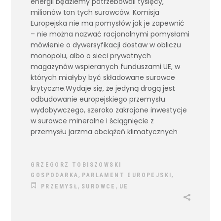
energii będziemy potrzebowali tysięcy,
milionów ton tych surowców. Komisja
Europejska nie ma pomysłów jak je zapewnić
– nie można nazwać racjonalnymi pomysłami
mówienie o dywersyfikacji dostaw w obliczu
monopolu, albo o sieci prywatnych
magazynów wspieranych funduszami UE, w
których miałyby być składowane surowce
krytyczne.
Wydaje się, że jedyną drogą jest
odbudowanie europejskiego przemysłu
wydobywczego, szeroko zakrojone inwestycje
w surowce mineralne i ściągnięcie z
przemysłu jarzma obciążeń klimatycznych
GRZEGORZ TOBISZOWSKI
,
,
GOSPODARKA
PARLAMENT EUROPEJSKI
,
,
PRZEMYSŁ
SUROWCE
UE