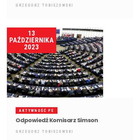
GRZEGORZ TOBISZOWSKI
13
PAŹDZIERNIKA
2023
AKTYWNOŚĆ PE
Odpowiedź Komisarz Simson
GRZEGORZ TOBISZOWSKI