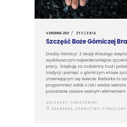
4 GRUDNIA 2021
ŻYCZENIA
Szczęść Boże Górniczej Bra
Drodzy Górnicy! Z okazji Waszego święt
wydobywczym najserdeczniejsze życzenia 
pracy. Dziękuję za codzienny trud i poś
tradycji i pamięć o górniczym etosie życ
zmieniającym się świecie. Barbórka to s
przypomnieć sobie o roli i wadze sektora
pozostanie zawsze ważnym eleme
GRZEGORZ TOBISZOWSKI
,
,
BARBÓRKA
GÓRNICTWO
TOBISZOWS