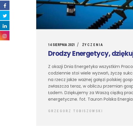
14 SIERPNIA 2021
ŻYCZENIA
Drodzy Energetycy, dzięk
Z okazji Dnia Energetyka wszystkim Prac
codziennie stoi wiele wyzwań, życzę sukce
na rzecz jakże ważnej gałęzi polskiej go
zwłaszcza teraz, w obliczu przemian gos
Ładem. Dziękujemy za Waszą ciężką prac
energetyczne. fot. Tauron Polska Energi
GRZEGORZ TOBISZOWSKI