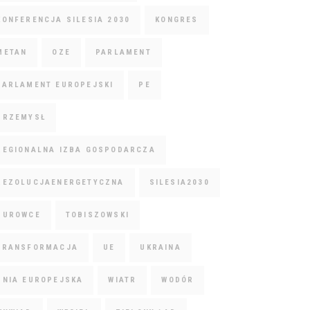
KONFERENCJA SILESIA 2030
KONGRES
METAN
OZE
PARLAMENT
PARLAMENT EUROPEJSKI
PE
PRZEMYSŁ
REGIONALNA IZBA GOSPODARCZA
REZOLUCJAENERGETYCZNA
SILESIA2030
SUROWCE
TOBISZOWSKI
TRANSFORMACJA
UE
UKRAINA
UNIA EUROPEJSKA
WIATR
WODÓR