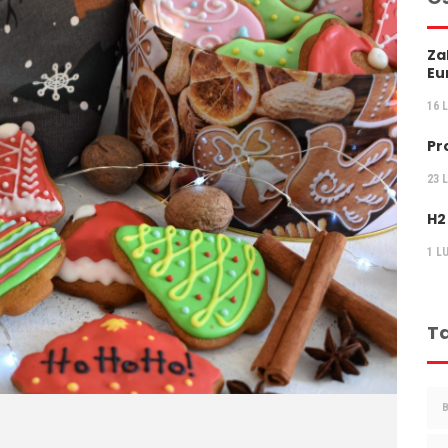
Za
Eu
16 
Pr
23 
H2
1 L
Ta