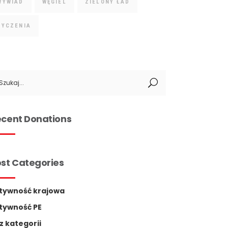
WYWIAD
WĘGIEL
ZIELONY ŁAD
ŻYCZENIA
arch
:
cent Donations
st Categories
tywność krajowa
tywność PE
z kategorii