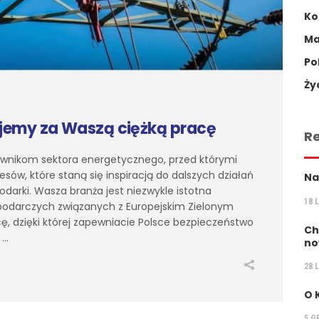
Ko
Ma
Po
Ży
ujemy za Waszą ciężką pracę
R
ownikom sektora energetycznego, przed którymi
sów, które staną się inspiracją do dalszych działań
Na
spodarki. Wasza branża jest niezwykle istotna
18 
podarczych związanych z Europejskim Zielonym
ę, dzięki której zapewniacie Polsce bezpieczeństwo
Ch
a
no
28 
O 
5 G