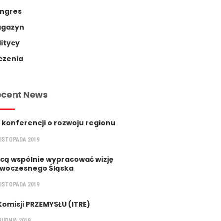
ngres
gazyn
litycy
czenia
ecent News
 konferencji o rozwoju regionu
LISTOPADA 2019
cą wspólnie wypracować wizję
woczesnego Śląska
LISTOPADA 2019
Komisji PRZEMYSŁU (ITRE)
RUDNIA 2019