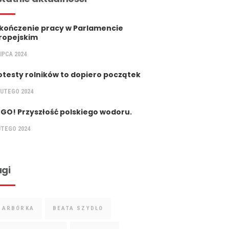
kończenie pracy w Parlamencie
ropejskim
LIPCA 2024
otesty rolników to dopiero początek
LUTEGO 2024
 GO! Przyszłość polskiego wodoru.
UTEGO 2024
gi
BARBÓRKA
BEATA SZYDŁO