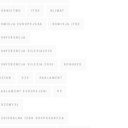
GÓRNICTWO
ITRE
KLIMAT
KOMISJA EUROPEJSKA
KOMISJA ITRE
KONFERENCJA
KONFERENCJA SILESIA2030
KONFERENCJA SILESIA 2030
KONGRES
METAN
OZE
PARLAMENT
PARLAMENT EUROPEJSKI
PE
PRZEMYSŁ
REGIONALNA IZBA GOSPODARCZA