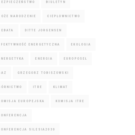
BEZPIECZEŃSTWO
BIULETYN
BOŻE NARODZENIE
CIEPŁOWNICTWO
DEBATA
DITTE JORGENSEN
EFEKTYWNOŚĆ ENERGETYCZNA
EKOLOGIA
ENERGETYKA
ENERGIA
EUROPOSEŁ
GAZ
GRZEGORZ TOBISZOWSKI
GÓRNICTWO
ITRE
KLIMAT
KOMISJA EUROPEJSKA
KOMISJA ITRE
KONFERENCJA
KONFERENCJA SILESIA2030