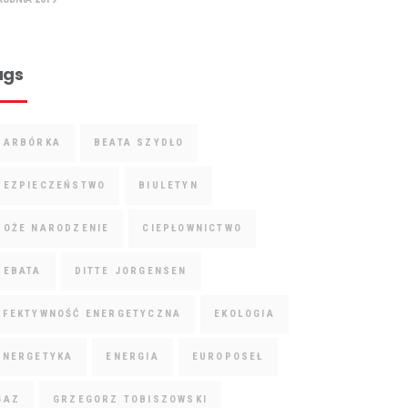
ags
BARBÓRKA
BEATA SZYDŁO
BEZPIECZEŃSTWO
BIULETYN
BOŻE NARODZENIE
CIEPŁOWNICTWO
DEBATA
DITTE JORGENSEN
EFEKTYWNOŚĆ ENERGETYCZNA
EKOLOGIA
ENERGETYKA
ENERGIA
EUROPOSEŁ
GAZ
GRZEGORZ TOBISZOWSKI