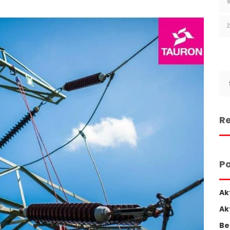
Se
for
Re
Po
Ak
Ak
Be