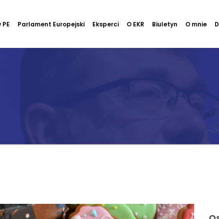
 PE
Parlament Europejski
Eksperci
O EKR
Biuletyn
O mnie
D
Os