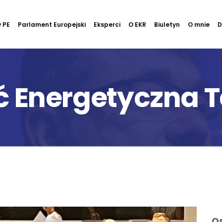
 PE
Parlament Europejski
Eksperci
O EKR
Biuletyn
O mnie
D
ć Energetyczna 
Os