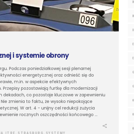
nej i systemie obrony
gu. Podczas poniedziałkowej sesji plenarnej
ktywności energetycznej oraz odnieść się do
prawie, m.in. w aspekcie efektywnych
Przepisy pozostawiają furtkę dla modernizacji
 dekadach, co pozostaje kluczowe w zapewnieniu
ie zmienia to faktu, że wysoko niepokojące
ycznej. W art. 4 - unijny cel redukcji zużycia
 zapewnienie rocznych oszczędności końcowego
,
,
JA ITRE
STRASBURG
SYSTEMY