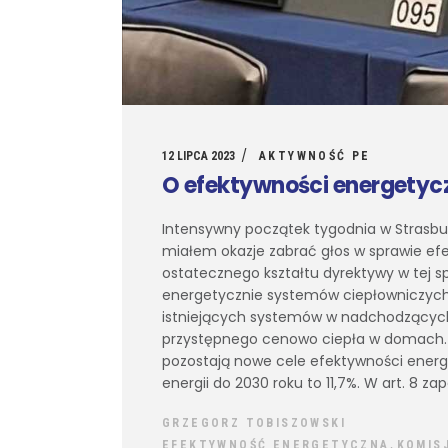
12 LIPCA 2023
AKTYWNOŚĆ PE
O efektywności energetycz
Intensywny początek tygodnia w Strasbur
miałem okazje zabrać głos w sprawie efe
ostatecznego kształtu dyrektywy w tej s
energetycznie systemów ciepłowniczych. 
istniejących systemów w nadchodzących
przystępnego cenowo ciepła w domach. N
pozostają nowe cele efektywności energet
energii do 2030 roku to 11,7%. W art. 8
GRZEGORZ TOBISZOWSKI
,
EFEKTYWNOŚĆ ENERGETYCZNA
KOMIS