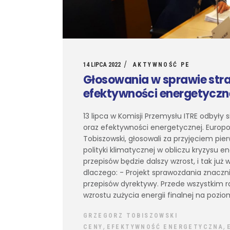
14 LIPCA 2022
AKTYWNOŚĆ PE
Głosowania w sprawie stra
efektywności energetyczn
13 lipca w Komisji Przemysłu ITRE odbyły 
oraz efektywności energetycznej. Europos
Tobiszowski, głosowali za przyjęciem pie
polityki klimatycznej w obliczu kryzysu 
przepisów będzie dalszy wzrost, i tak już
dlaczego: - Projekt sprawozdania znaczn
przepisów dyrektywy. Przede wszystkim 
wzrostu zużycia energii finalnej na pozi
GRZEGORZ TOBISZOWSKI
,
,
CENY
EFEKTYWNOŚĆ ENERGETYCZNA