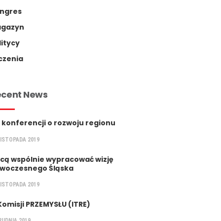
ngres
gazyn
litycy
czenia
ecent News
 konferencji o rozwoju regionu
LISTOPADA 2019
cą wspólnie wypracować wizję
woczesnego Śląska
LISTOPADA 2019
Komisji PRZEMYSŁU (ITRE)
RUDNIA 2019