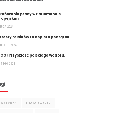
kończenie pracy w Parlamencie
ropejskim
LIPCA 2024
otesty rolników to dopiero początek
LUTEGO 2024
 GO! Przyszłość polskiego wodoru.
UTEGO 2024
gi
BARBÓRKA
BEATA SZYDŁO