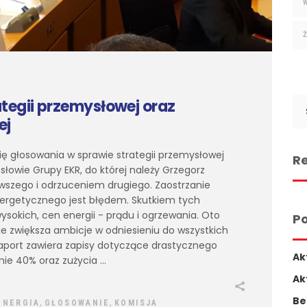
Se
tegii przemysłowej oraz
for
ej
się głosowania w sprawie strategii przemysłowej
Re
łowie Grupy EKR, do której należy Grzegorz
rwszego i odrzuceniem drugiego. Zaostrzanie
energetycznego jest błędem. Skutkiem tych
 wysokich, cen energii - prądu i ogrzewania. Oto
Po
ie zwiększa ambicje w odniesieniu do wszystkich
raport zawiera zapisy dotyczące drastycznego
Ak
omie 40% oraz zużycia
Ak
Be
,
,
ENERGIA
GŁOSOWANIE
KOMISJA