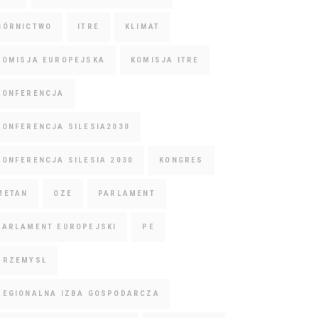
GÓRNICTWO
ITRE
KLIMAT
KOMISJA EUROPEJSKA
KOMISJA ITRE
KONFERENCJA
KONFERENCJA SILESIA2030
KONFERENCJA SILESIA 2030
KONGRES
METAN
OZE
PARLAMENT
PARLAMENT EUROPEJSKI
PE
PRZEMYSŁ
REGIONALNA IZBA GOSPODARCZA