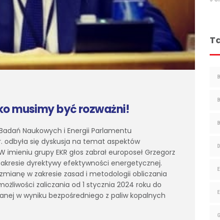
T
sko musimy być rozważni!
 Badań Naukowych i Energii Parlamentu
br. odbyła się dyskusja na temat aspektów
W imieniu grupy EKR głos zabrał europoseł Grzegorz
w zakresie dyrektywy efektywności energetycznej.
mianę w zakresie zasad i metodologii obliczania
możliwości zaliczania od 1 stycznia 2024 roku do
skanej w wyniku bezpośredniego z paliw kopalnych