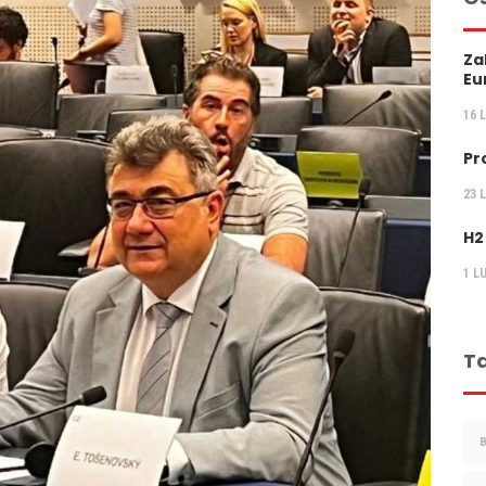
Za
Eu
16 
Pr
23 
H2
1 L
Ta