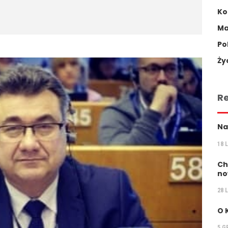
Ko
Ma
Po
Ży
R
Na
18 
Ch
no
28 
O 
5 G