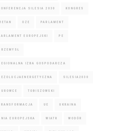
KONFERENCJA SILESIA 2030
KONGRES
METAN
OZE
PARLAMENT
PARLAMENT EUROPEJSKI
PE
PRZEMYSŁ
REGIONALNA IZBA GOSPODARCZA
REZOLUCJAENERGETYCZNA
SILESIA2030
SUROWCE
TOBISZOWSKI
TRANSFORMACJA
UE
UKRAINA
UNIA EUROPEJSKA
WIATR
WODÓR