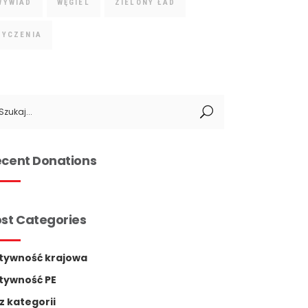
WYWIAD
WĘGIEL
ZIELONY ŁAD
ŻYCZENIA
arch
:
cent Donations
st Categories
tywność krajowa
tywność PE
z kategorii