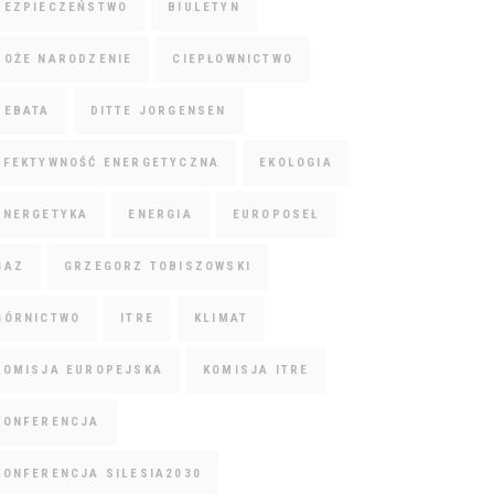
BEZPIECZEŃSTWO
BIULETYN
BOŻE NARODZENIE
CIEPŁOWNICTWO
DEBATA
DITTE JORGENSEN
EFEKTYWNOŚĆ ENERGETYCZNA
EKOLOGIA
ENERGETYKA
ENERGIA
EUROPOSEŁ
GAZ
GRZEGORZ TOBISZOWSKI
GÓRNICTWO
ITRE
KLIMAT
KOMISJA EUROPEJSKA
KOMISJA ITRE
KONFERENCJA
KONFERENCJA SILESIA2030