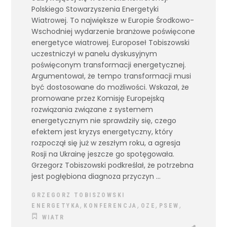
Polskiego Stowarzyszenia Energetyki
Wiatrowej. To największe w Europie Środkowo-
Wschodniej wydarzenie branżowe poświęcone
energetyce wiatrowej. Europoseł Tobiszowski
uczestniczył w panelu dyskusyjnym
poświęconym transformacji energetycznej.
Argumentował, że tempo transformacji musi
być dostosowane do możliwości. Wskazał, że
promowane przez Komisję Europejską
rozwiązania związane z systemem
energetycznym nie sprawdziły się, czego
efektem jest kryzys energetyczny, który
rozpoczął się już w zeszłym roku, a agresja
Rosji na Ukrainę jeszcze go spotęgowała.
Grzegorz Tobiszowski podkreślał, że potrzebna
jest pogłębiona diagnoza przyczyn
GRZEGORZ TOBISZOWSKI
,
,
,
,
ENERGETYKA
KONFERENCJA
OZE
PSEW
WIATR