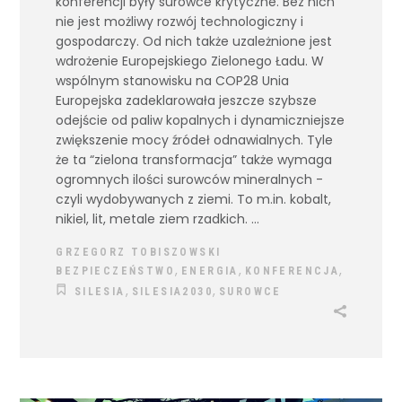
konferencji były surowce krytyczne. Bez nich
nie jest możliwy rozwój technologiczny i
gospodarczy. Od nich także uzależnione jest
wdrożenie Europejskiego Zielonego Ładu. W
wspólnym stanowisku na COP28 Unia
Europejska zadeklarowała jeszcze szybsze
odejście od paliw kopalnych i dynamiczniejsze
zwiększenie mocy źródeł odnawialnych. Tyle
że ta “zielona transformacja” także wymaga
ogromnych ilości surowców mineralnych -
czyli wydobywanych z ziemi. To m.in. kobalt,
nikiel, lit, metale ziem rzadkich.
GRZEGORZ TOBISZOWSKI
,
,
,
BEZPIECZEŃSTWO
ENERGIA
KONFERENCJA
,
,
SILESIA
SILESIA2030
SUROWCE