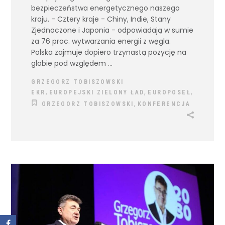
bezpieczeństwa energetycznego naszego
kraju. - Cztery kraje - Chiny, Indie, Stany
Zjednoczone i Japonia - odpowiadają w sumie
za 76 proc. wytwarzania energii z węgla.
Polska zajmuje dopiero trzynastą pozycję na
globie pod względem
GRZEGORZ TOBISZOWSKI
,
,
,
EKR
EUROPEJSKI ZIELONY ŁAD
EUROPOSEŁ
,
GRZEGORZ TOBISZOWSKI
KONFERENCJA