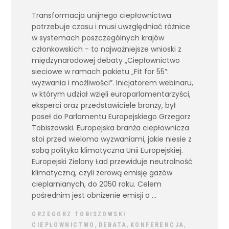
Transformacja unijnego ciepłownictwa
potrzebuje czasu i musi uwzględniać różnice
w systemach poszczególnych krajów
członkowskich - to najważniejsze wnioski z
międzynarodowej debaty „Ciepłownictwo
sieciowe w ramach pakietu „Fit for 55”:
wyzwania i możliwości”. Inicjatorem webinaru,
w którym udział wzięli europarlamentarzyści,
eksperci oraz przedstawiciele branży, był
poseł do Parlamentu Europejskiego Grzegorz
Tobiszowski. Europejska branża ciepłownicza
stoi przed wieloma wyzwaniami, jakie niesie z
sobą polityka klimatyczna Unii Europejskiej.
Europejski Zielony Ład przewiduje neutralność
klimatyczną, czyli zerową emisję gazów
cieplarnianych, do 2050 roku. Celem
pośrednim jest obniżenie emisji o
GRZEGORZ TOBISZOWSKI
,
,
,
CIEPŁOWNICTWO
DEBATA
KONFERENCJA