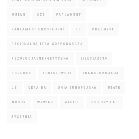
KONFERENCJA SILESIA 2030
KONGRES
METAN
OZE
PARLAMENT
PARLAMENT EUROPEJSKI
PE
PRZEMYSŁ
REGIONALNA IZBA GOSPODARCZA
REZOLUCJAENERGETYCZNA
SILESIA2030
SUROWCE
TOBISZOWSKI
TRANSFORMACJA
UE
UKRAINA
UNIA EUROPEJSKA
WIATR
WODÓR
WYWIAD
WĘGIEL
ZIELONY ŁAD
ŻYCZENIA