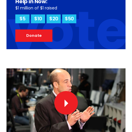
vote
Help in Now:
$1 million of $1 raised
$5
$10
$20
$50
Donate