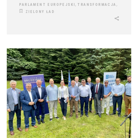
,
,
PARLAMENT EUROPEJSKI
TRANSFORMACJA
ZIELONY ŁAD