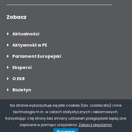
Zobacz
Aktualności
Aktywność w PE
Parlament Europejski
Eksperci
O EKR
Biuletyn
O mnie
Na stronie wykorzystuje się pliki cookies (tzw. ciasteczka) i inne
Dla mediów
technologie m.in. w celach statystycznych i reklamowych.
Korzystając z tej strony bez zmiany ustawień przeglądarki będą one
Kontakt
zapisane w pamięci urządzenia.
Zobacz regulamin
Rozumiem