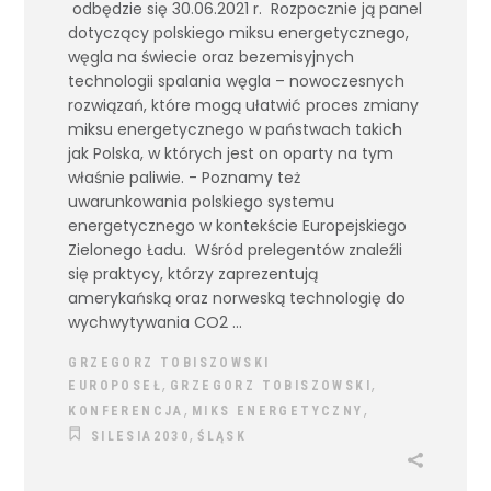
odbędzie się 30.06.2021 r. Rozpocznie ją panel
dotyczący polskiego miksu energetycznego,
węgla na świecie oraz bezemisyjnych
technologii spalania węgla – nowoczesnych
rozwiązań, które mogą ułatwić proces zmiany
miksu energetycznego w państwach takich
jak Polska, w których jest on oparty na tym
właśnie paliwie. - Poznamy też
uwarunkowania polskiego systemu
energetycznego w kontekście Europejskiego
Zielonego Ładu. Wśród prelegentów znaleźli
się praktycy, którzy zaprezentują
amerykańską oraz norweską technologię do
wychwytywania CO2
GRZEGORZ TOBISZOWSKI
,
,
EUROPOSEŁ
GRZEGORZ TOBISZOWSKI
,
,
KONFERENCJA
MIKS ENERGETYCZNY
,
SILESIA2030
ŚLĄSK