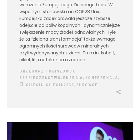
wdrożenie Europejskiego Zielonego Ładu. W
wspólnym stanowisku na COP28 Unia
Europejska zadeklarowała jeszcze szybsze
odejście od paliw kopalnych i dynamiczniejsze
zwiększenie mocy źródeł odnawialnych. Tyle
że ta “zielona transformacja” także wymaga
ogromnych ilości surowców mineralnych -
czyli wydobywanych z ziemi. To m.in. kobalt,
nikiel, lit, metale ziem rzadkich.
GRZEGORZ TOBISZOWSKI
,
,
,
BEZPIECZEŃSTWO
ENERGIA
KONFERENCJA
,
,
SILESIA
SILESIA2030
SUROWCE