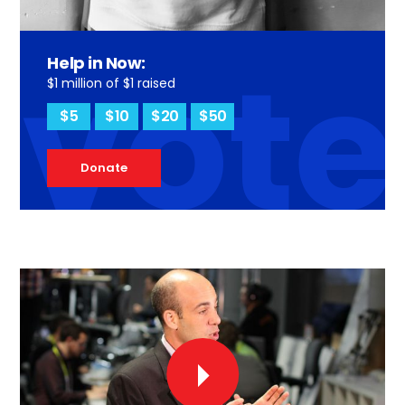
vote
Help in Now:
$1 million of $1 raised
$5
$10
$20
$50
Donate