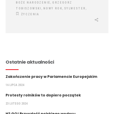
,
BOŻE NARODZENIE
GRZEGORZ
,
,
,
TOBISZOWSKI
NOWY ROK
SYLWESTER
ŻYCZENIA
Ostatnie aktualności
Zakończenie pracy w Parlamencie Europejskim
16 LIPCA 2024
Protesty rolników to dopiero początek
23 LUTEGO 2024
H2 GO! Przyszłość polskiego wodoru.