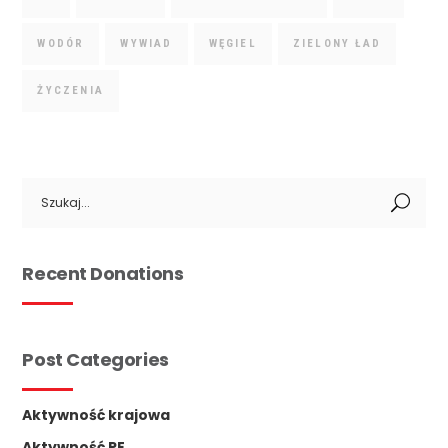
WODÓR
WYWIAD
WĘGIEL
ZIELONY ŁAD
ŻYCZENIA
Search
for:
Recent Donations
Post Categories
Aktywność krajowa
Aktywność PE