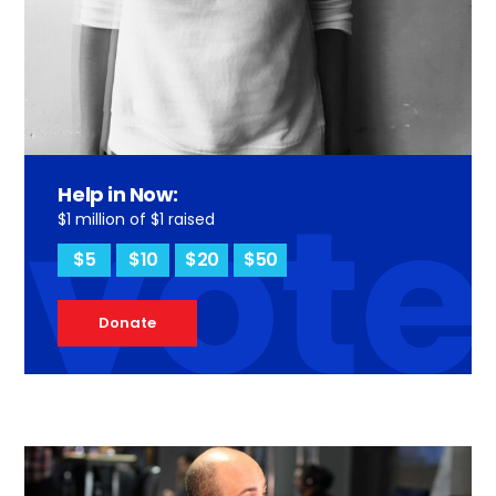
vote
Help in Now:
$1 million of $1 raised
$5
$10
$20
$50
Donate