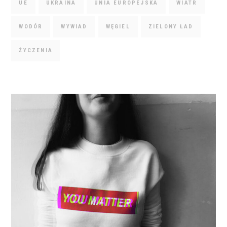
UE
UKRAINA
UNIA EUROPEJSKA
WIATR
WODÓR
WYWIAD
WĘGIEL
ZIELONY ŁAD
ŻYCZENIA