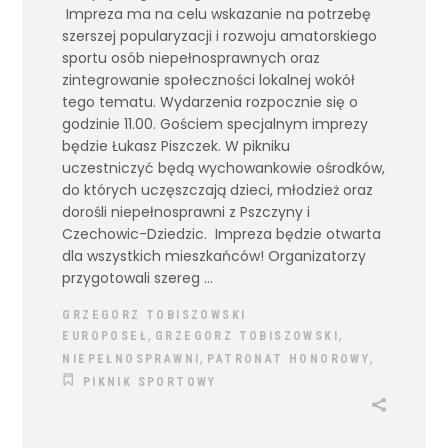
Impreza ma na celu wskazanie na potrzebę
szerszej popularyzacji i rozwoju amatorskiego
sportu osób niepełnosprawnych oraz
zintegrowanie społeczności lokalnej wokół
tego tematu. Wydarzenia rozpocznie się o
godzinie 11.00. Gościem specjalnym imprezy
będzie Łukasz Piszczek. W pikniku
uczestniczyć będą wychowankowie ośrodków,
do których uczęszczają dzieci, młodzież oraz
dorośli niepełnosprawni z Pszczyny i
Czechowic-Dziedzic. Impreza będzie otwarta
dla wszystkich mieszkańców! Organizatorzy
przygotowali szereg
GRZEGORZ TOBISZOWSKI
,
,
EUROPOSEŁ
GRZEGORZ TOBISZOWSKI
,
,
NIEPEŁNOSPRAWNI
PATRONAT HONOROWY
PIKNIK SPORTOWY