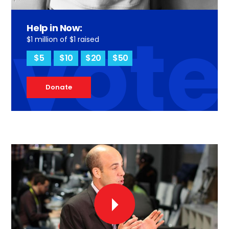
vote
Help in Now:
$1 million of $1 raised
$5
$10
$20
$50
Donate