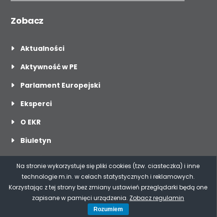
Zobacz
Aktualności
Aktywność w PE
Parlament Europejski
Eksperci
O EKR
Biuletyn
O mnie
Na stronie wykorzystuje się pliki cookies (tzw. ciasteczka) i inne
Dla mediów
technologie m.in. w celach statystycznych i reklamowych.
Korzystając z tej strony bez zmiany ustawień przeglądarki będą one
Kontakt
zapisane w pamięci urządzenia.
Zobacz regulamin
Rozumiem