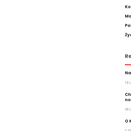
Ko
Ma
Po
Ży
R
Na
18 
Ch
no
28 
O 
5 G