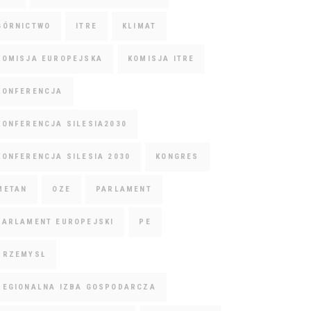
GÓRNICTWO
ITRE
KLIMAT
KOMISJA EUROPEJSKA
KOMISJA ITRE
KONFERENCJA
KONFERENCJA SILESIA2030
KONFERENCJA SILESIA 2030
KONGRES
METAN
OZE
PARLAMENT
PARLAMENT EUROPEJSKI
PE
PRZEMYSŁ
REGIONALNA IZBA GOSPODARCZA