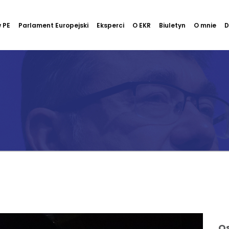
 PE
Parlament Europejski
Eksperci
O EKR
Biuletyn
O mnie
D
Os