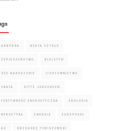
ags
BARBÓRKA
BEATA SZYDŁO
BEZPIECZEŃSTWO
BIULETYN
BOŻE NARODZENIE
CIEPŁOWNICTWO
DEBATA
DITTE JORGENSEN
EFEKTYWNOŚĆ ENERGETYCZNA
EKOLOGIA
ENERGETYKA
ENERGIA
EUROPOSEŁ
GAZ
GRZEGORZ TOBISZOWSKI