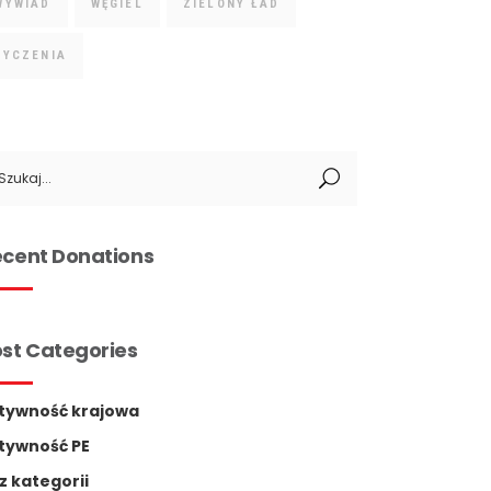
WYWIAD
WĘGIEL
ZIELONY ŁAD
ŻYCZENIA
arch
:
cent Donations
st Categories
tywność krajowa
tywność PE
z kategorii