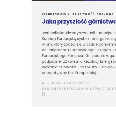
27 KWIETNIA 2022
AKTYWNOŚĆ KRAJOWA
Jaka przyszłość górnictw
Jeśli polityka klimatyczna Unii Europejski
Komisję Europejską system energetyczny 
w Unii, który zaczął się w czasie pandemii
do Parlamentu Europejskiego Grzegorz T
Europejskiego Kongresu Gospodarczego. 
podpisanej 22 kwietnia Rezolucji Energetyc
wyróżnia człowieka - to rozum. Człowiek 
energetyczny Unii Europejskiej
GRZEGORZ TOBISZOWSKI
,
,
,
EKG
ENERGETYKA
GÓRNICTWO
TOBIS