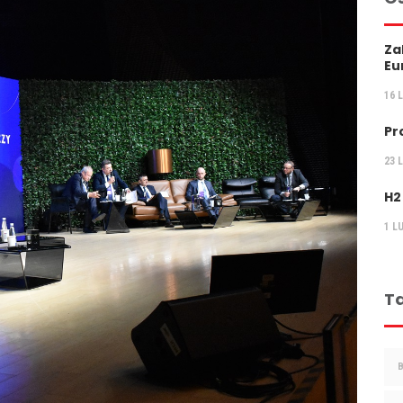
Za
Eu
16 
Pr
23 
H2
1 L
Ta