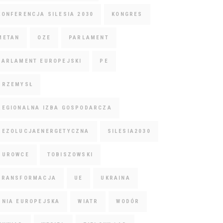
KONFERENCJA SILESIA 2030
KONGRES
METAN
OZE
PARLAMENT
PARLAMENT EUROPEJSKI
PE
PRZEMYSŁ
REGIONALNA IZBA GOSPODARCZA
REZOLUCJAENERGETYCZNA
SILESIA2030
SUROWCE
TOBISZOWSKI
TRANSFORMACJA
UE
UKRAINA
UNIA EUROPEJSKA
WIATR
WODÓR