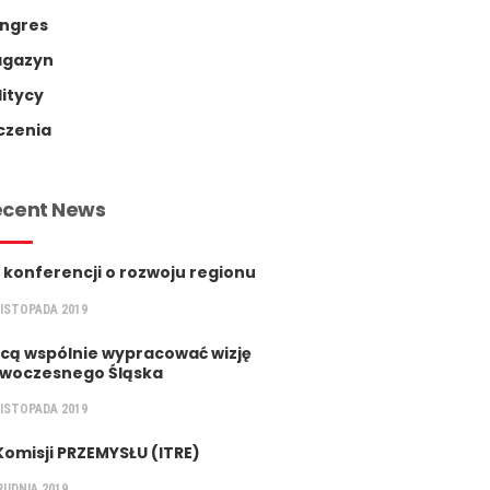
ngres
gazyn
litycy
czenia
ecent News
 konferencji o rozwoju regionu
LISTOPADA 2019
cą wspólnie wypracować wizję
woczesnego Śląska
LISTOPADA 2019
Komisji PRZEMYSŁU (ITRE)
RUDNIA 2019