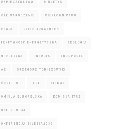
BEZPIECZEŃSTWO
BIULETYN
BOŻE NARODZENIE
CIEPŁOWNICTWO
DEBATA
DITTE JORGENSEN
EFEKTYWNOŚĆ ENERGETYCZNA
EKOLOGIA
ENERGETYKA
ENERGIA
EUROPOSEŁ
GAZ
GRZEGORZ TOBISZOWSKI
GÓRNICTWO
ITRE
KLIMAT
KOMISJA EUROPEJSKA
KOMISJA ITRE
KONFERENCJA
KONFERENCJA SILESIA2030