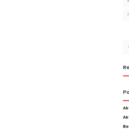
Se
for
Re
Po
Ak
Ak
Be