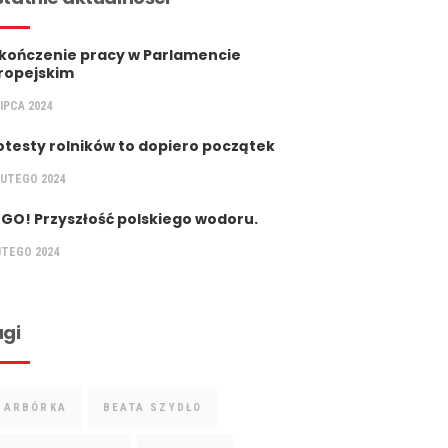
kończenie pracy w Parlamencie
ropejskim
LIPCA 2024
otesty rolników to dopiero początek
LUTEGO 2024
 GO! Przyszłość polskiego wodoru.
UTEGO 2024
gi
BARBÓRKA
BEATA SZYDŁO