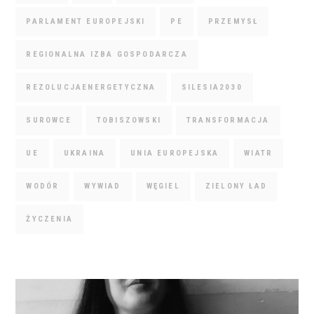
PARLAMENT EUROPEJSKI
PE
PRZEMYSŁ
REGIONALNA IZBA GOSPODARCZA
REZOLUCJAENERGETYCZNA
SILESIA2030
SUROWCE
TOBISZOWSKI
TRANSFORMACJA
UE
UKRAINA
UNIA EUROPEJSKA
WIATR
WODÓR
WYWIAD
WĘGIEL
ZIELONY ŁAD
ŻYCZENIA