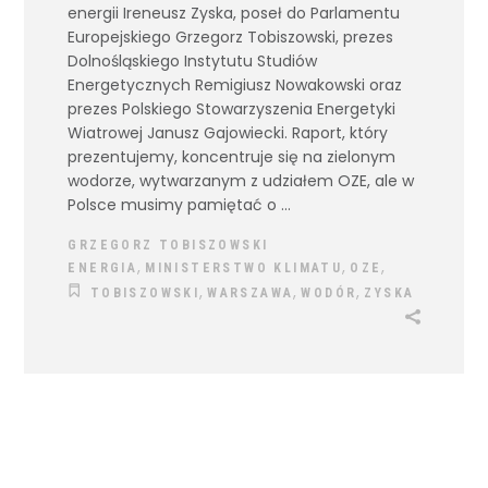
energii Ireneusz Zyska, poseł do Parlamentu
Europejskiego Grzegorz Tobiszowski, prezes
Dolnośląskiego Instytutu Studiów
Energetycznych Remigiusz Nowakowski oraz
prezes Polskiego Stowarzyszenia Energetyki
Wiatrowej Janusz Gajowiecki. Raport, który
prezentujemy, koncentruje się na zielonym
wodorze, wytwarzanym z udziałem OZE, ale w
Polsce musimy pamiętać o
GRZEGORZ TOBISZOWSKI
,
,
,
ENERGIA
MINISTERSTWO KLIMATU
OZE
,
,
,
TOBISZOWSKI
WARSZAWA
WODÓR
ZYSKA