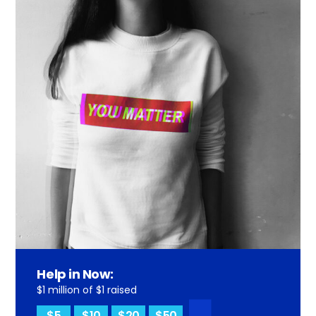
Help in Now:
$1 million of $1 raised
$5
$10
$20
$50