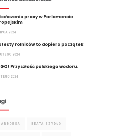
kończenie pracy w Parlamencie
ropejskim
LIPCA 2024
otesty rolników to dopiero początek
LUTEGO 2024
 GO! Przyszłość polskiego wodoru.
UTEGO 2024
gi
BARBÓRKA
BEATA SZYDŁO