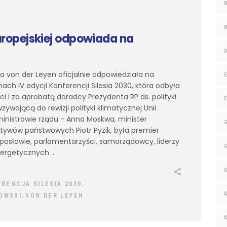
uropejskiej odpowiada na
la von der Leyen oficjalnie odpowiedziała na
h IV edycji Konferencji Silesia 2030, która odbyła
 i za aprobatą doradcy Prezydenta RP ds. polityki
zywającą do rewizji polityki klimatycznej Unii
 ministrowie rządu - Anna Moskwa, minister
ktywów państwowych Piotr Pyzik, była premier
roposłowie, parlamentarzyści, samorządowcy, liderzy
nergetycznych
,
RENCJA SILESIA 2030
,
OWSKI
VON DER LEYEN