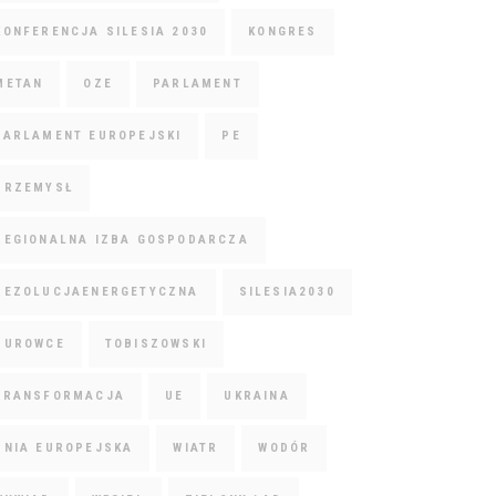
KONFERENCJA SILESIA 2030
KONGRES
METAN
OZE
PARLAMENT
PARLAMENT EUROPEJSKI
PE
PRZEMYSŁ
REGIONALNA IZBA GOSPODARCZA
REZOLUCJAENERGETYCZNA
SILESIA2030
SUROWCE
TOBISZOWSKI
TRANSFORMACJA
UE
UKRAINA
UNIA EUROPEJSKA
WIATR
WODÓR