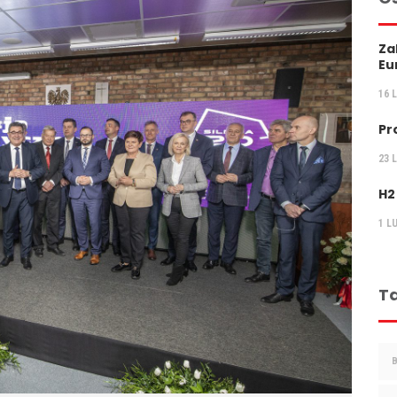
Za
Eu
16 
Pr
23 
H2
1 L
Ta