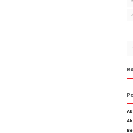
Se
for
Re
Po
Ak
Ak
Be