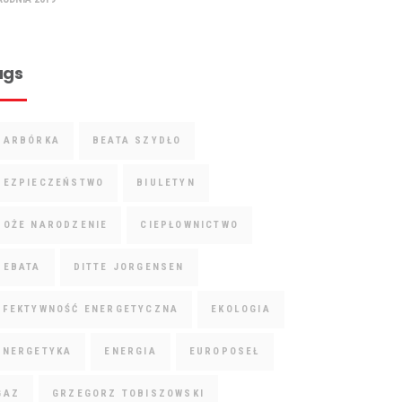
ags
BARBÓRKA
BEATA SZYDŁO
BEZPIECZEŃSTWO
BIULETYN
BOŻE NARODZENIE
CIEPŁOWNICTWO
DEBATA
DITTE JORGENSEN
EFEKTYWNOŚĆ ENERGETYCZNA
EKOLOGIA
ENERGETYKA
ENERGIA
EUROPOSEŁ
GAZ
GRZEGORZ TOBISZOWSKI