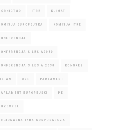
GÓRNICTWO
ITRE
KLIMAT
KOMISJA EUROPEJSKA
KOMISJA ITRE
KONFERENCJA
KONFERENCJA SILESIA2030
KONFERENCJA SILESIA 2030
KONGRES
METAN
OZE
PARLAMENT
PARLAMENT EUROPEJSKI
PE
PRZEMYSŁ
REGIONALNA IZBA GOSPODARCZA