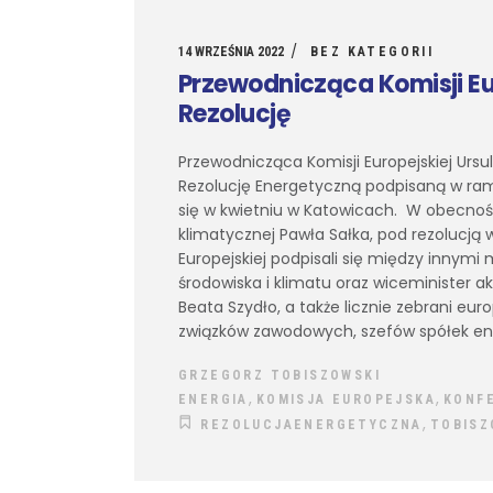
14 WRZEŚNIA 2022
BEZ KATEGORII
Przewodnicząca Komisji E
Rezolucję
Przewodnicząca Komisji Europejskiej Ursu
Rezolucję Energetyczną podpisaną w ramac
się w kwietniu w Katowicach. W obecności
klimatycznej Pawła Sałka, pod rezolucją w
Europejskiej podpisali się między innymi
środowiska i klimatu oraz wiceminister a
Beata Szydło, a także licznie zebrani eu
związków zawodowych, szefów spółek e
GRZEGORZ TOBISZOWSKI
,
,
ENERGIA
KOMISJA EUROPEJSKA
KONFE
,
REZOLUCJAENERGETYCZNA
TOBISZ