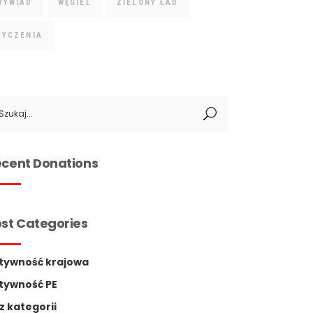
WYWIAD
WĘGIEL
ZIELONY ŁAD
ŻYCZENIA
arch
:
cent Donations
st Categories
tywność krajowa
tywność PE
z kategorii