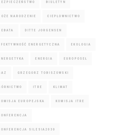
BEZPIECZEŃSTWO
BIULETYN
BOŻE NARODZENIE
CIEPŁOWNICTWO
DEBATA
DITTE JORGENSEN
EFEKTYWNOŚĆ ENERGETYCZNA
EKOLOGIA
ENERGETYKA
ENERGIA
EUROPOSEŁ
GAZ
GRZEGORZ TOBISZOWSKI
GÓRNICTWO
ITRE
KLIMAT
KOMISJA EUROPEJSKA
KOMISJA ITRE
KONFERENCJA
KONFERENCJA SILESIA2030