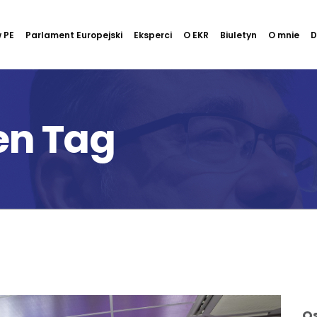
 PE
Parlament Europejski
Eksperci
O EKR
Biuletyn
O mnie
D
en Tag
Os