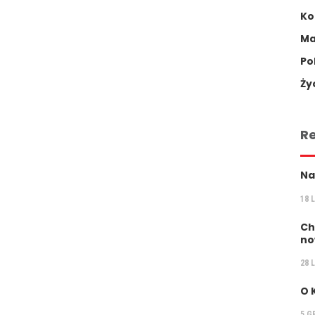
Ko
Ma
Po
Ży
R
Na
18 
Ch
no
28 
O 
5 G