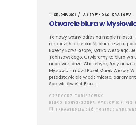
11 GRUDNIA 2021
AKTYWNOŚĆ KRAJOWA
Otwarcie biura w Mysłowi
To nowy ważny adres na mapie miasta - Gru
rozpoczęło działalność biuro czworo par
Bożeny Borys-Szopy, Marka Wesołego, Je
Tobiszowskiego. Otwieramy to biuro w słu
naprawdę dużo. Chciałbym, żeby nasza 
Mysłowic - mówił Poseł Marek Wesoły W ur
przedstawiciele władz miasta, parlament
Sprawiedliwości. Biuro
GRZEGORZ TOBISZOWSKI
,
,
,
,
BIURO
BORYS-SZOPA
MYSŁOWICE
PIS
,
,
SPRAWIEDLIWOŚĆ
TOBISZOWSKI
WE