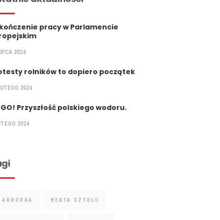
kończenie pracy w Parlamencie
ropejskim
LIPCA 2024
otesty rolników to dopiero początek
LUTEGO 2024
 GO! Przyszłość polskiego wodoru.
UTEGO 2024
gi
BARBÓRKA
BEATA SZYDŁO