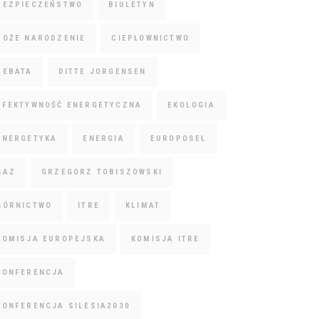
BEZPIECZEŃSTWO
BIULETYN
BOŻE NARODZENIE
CIEPŁOWNICTWO
DEBATA
DITTE JORGENSEN
EFEKTYWNOŚĆ ENERGETYCZNA
EKOLOGIA
ENERGETYKA
ENERGIA
EUROPOSEŁ
GAZ
GRZEGORZ TOBISZOWSKI
GÓRNICTWO
ITRE
KLIMAT
KOMISJA EUROPEJSKA
KOMISJA ITRE
KONFERENCJA
KONFERENCJA SILESIA2030