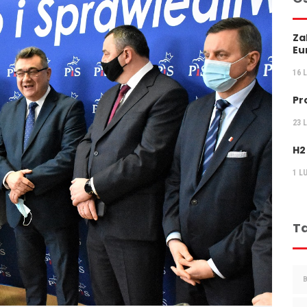
Za
Eu
16 
Pr
23 
H2
1 L
Ta