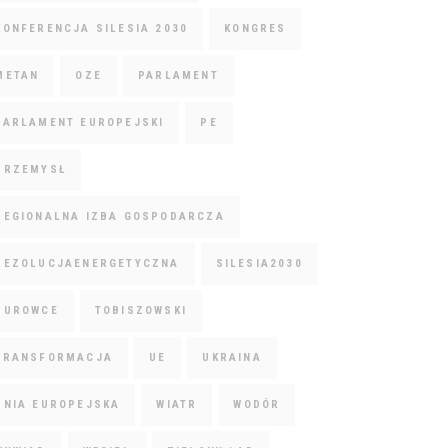
KONFERENCJA SILESIA 2030
KONGRES
METAN
OZE
PARLAMENT
PARLAMENT EUROPEJSKI
PE
PRZEMYSŁ
REGIONALNA IZBA GOSPODARCZA
REZOLUCJAENERGETYCZNA
SILESIA2030
SUROWCE
TOBISZOWSKI
TRANSFORMACJA
UE
UKRAINA
UNIA EUROPEJSKA
WIATR
WODÓR