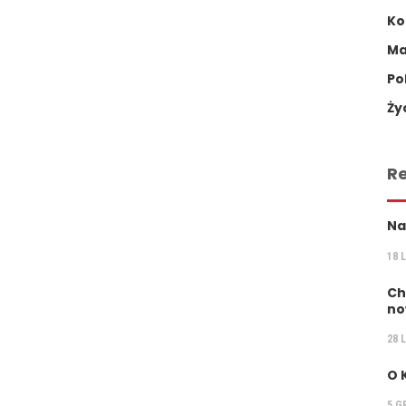
Ko
Ma
Po
Ży
R
Na
18 
Ch
no
28 
O 
5 G