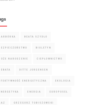
ags
BARBÓRKA
BEATA SZYDŁO
BEZPIECZEŃSTWO
BIULETYN
BOŻE NARODZENIE
CIEPŁOWNICTWO
DEBATA
DITTE JORGENSEN
EFEKTYWNOŚĆ ENERGETYCZNA
EKOLOGIA
ENERGETYKA
ENERGIA
EUROPOSEŁ
GAZ
GRZEGORZ TOBISZOWSKI