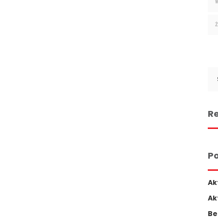
Se
for
Re
Po
Ak
Ak
Be