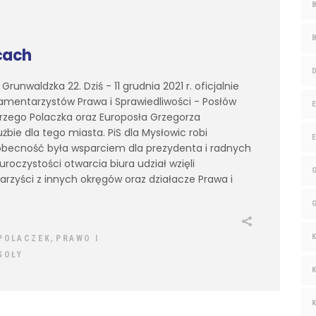
cach
nwaldzka 22. Dziś - 11 grudnia 2021 r. oficjalnie
lamentarzystów Prawa i Sprawiedliwości - Posłów
rzego Polaczka oraz Europosła Grzegorza
żbie dla tego miasta. PiS dla Mysłowic robi
obecność była wsparciem dla prezydenta i radnych
oczystości otwarcia biura udział wzięli
arzyści z innych okręgów oraz działacze Prawa i
,
POLACZEK
PRAWO I
SOŁY