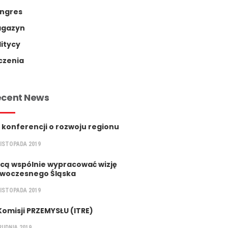
ngres
gazyn
litycy
czenia
ecent News
 konferencji o rozwoju regionu
LISTOPADA 2019
cą wspólnie wypracować wizję
woczesnego Śląska
LISTOPADA 2019
Komisji PRZEMYSŁU (ITRE)
RUDNIA 2019