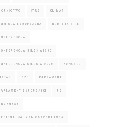
GÓRNICTWO
ITRE
KLIMAT
KOMISJA EUROPEJSKA
KOMISJA ITRE
KONFERENCJA
KONFERENCJA SILESIA2030
KONFERENCJA SILESIA 2030
KONGRES
METAN
OZE
PARLAMENT
PARLAMENT EUROPEJSKI
PE
PRZEMYSŁ
REGIONALNA IZBA GOSPODARCZA