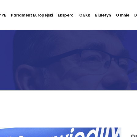
 PE
Parlament Europejski
Eksperci
O EKR
Biuletyn
O mnie
D
Os