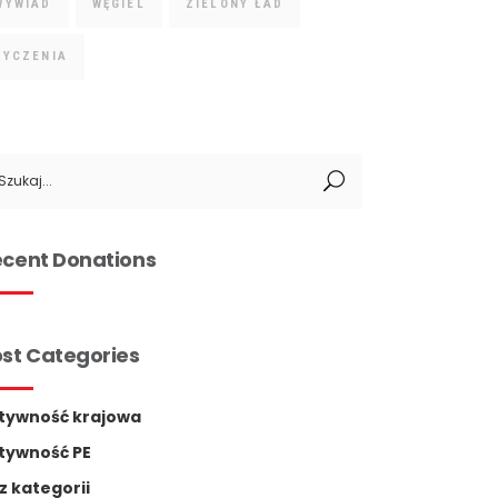
WYWIAD
WĘGIEL
ZIELONY ŁAD
ŻYCZENIA
arch
:
cent Donations
st Categories
tywność krajowa
tywność PE
z kategorii