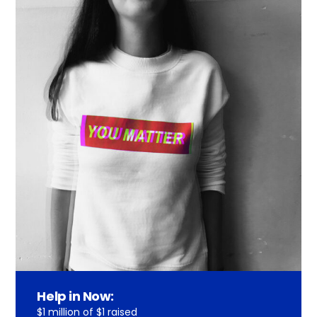
Help in Now:
$1 million of $1 raised