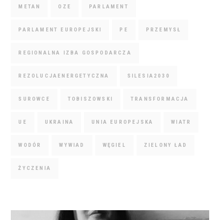
METAN
OZE
PARLAMENT
PARLAMENT EUROPEJSKI
PE
PRZEMYSŁ
REGIONALNA IZBA GOSPODARCZA
REZOLUCJAENERGETYCZNA
SILESIA2030
SUROWCE
TOBISZOWSKI
TRANSFORMACJA
UE
UKRAINA
UNIA EUROPEJSKA
WIATR
WODÓR
WYWIAD
WĘGIEL
ZIELONY ŁAD
ŻYCZENIA