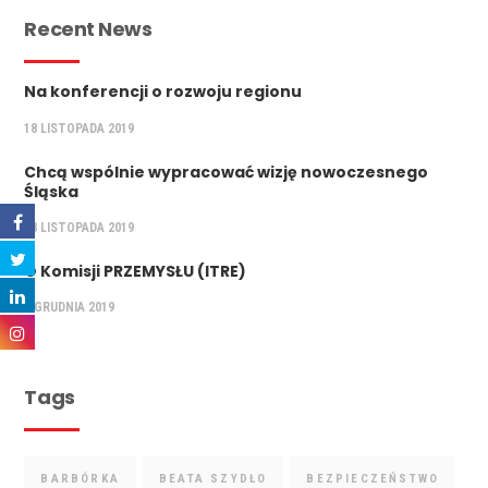
Recent News
Na konferencji o rozwoju regionu
18 LISTOPADA 2019
Chcą wspólnie wypracować wizję nowoczesnego
Śląska
28 LISTOPADA 2019
O Komisji PRZEMYSŁU (ITRE)
5 GRUDNIA 2019
Tags
BARBÓRKA
BEATA SZYDŁO
BEZPIECZEŃSTWO