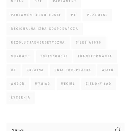
METAN
OZE
PARLAMENT
PARLAMENT EUROPEJSKI
PE
PRZEMYSŁ
REGIONALNA IZBA GOSPODARCZA
REZOLUCJAENERGETYCZNA
SILESIA2030
SUROWCE
TOBISZOWSKI
TRANSFORMACJA
UE
UKRAINA
UNIA EUROPEJSKA
WIATR
WODÓR
WYWIAD
WĘGIEL
ZIELONY ŁAD
ŻYCZENIA
Search