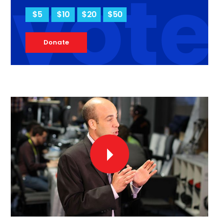
vote
$5
$10
$20
$50
Donate